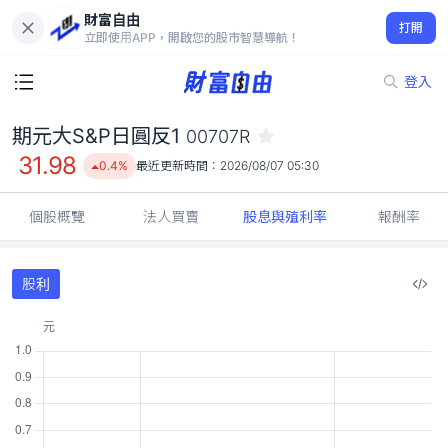
財富自由
期元大S&P日圓反1 00707R
打開
31.98
0.4%
立即使用APP，開啟您的股市智慧導航！
登入
期元大S&P日圓反1
00707R
31.98
0.4%
最近更新時間：
2026/08/07 05:30
個股概覽
法人買賣
股息與殖利率
報酬率
股利