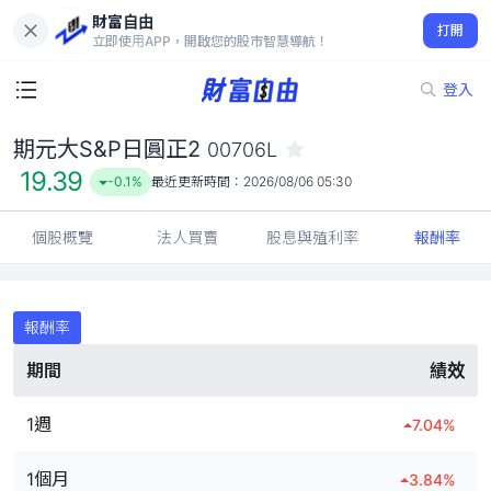
財富自由
期元大S&P日圓正2 00706L
打開
19.39
-0.1%
立即使用APP，開啟您的股市智慧導航！
登入
期元大S&P日圓正2
00706L
19.39
-0.1%
最近更新時間：
2026/08/06 05:30
個股概覽
法人買賣
股息與殖利率
報酬率
報酬率
期間
績效
1週
7.04
%
1個月
3.84
%