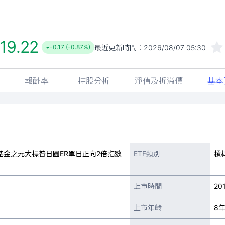
19.22
最近更新時間：
2026/08/07 05:30
-0.17 (-0.87%)
報酬率
持股分析
淨值及折溢價
基本
金之元大標普日圓ER單日正向2倍指數
ETF類別
槓
上市時間
20
上市年齡
8