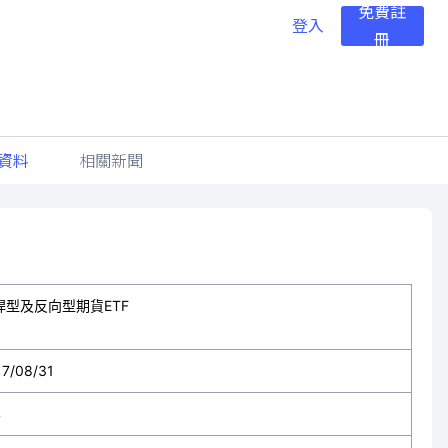
免費註
登入
冊
資料
相關新聞
桿型及反向型期貨ETF
17/08/31
年