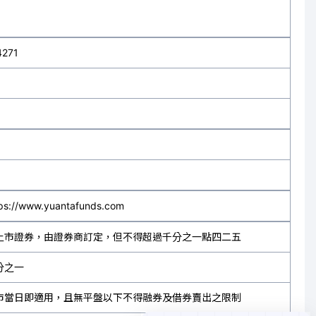
4271
ps://www.yuantafunds.com
上市證券，由證券商訂定，但不得超過千分之一點四二五
分之一
市當日即適用，且無平盤以下不得融券及借券賣出之限制