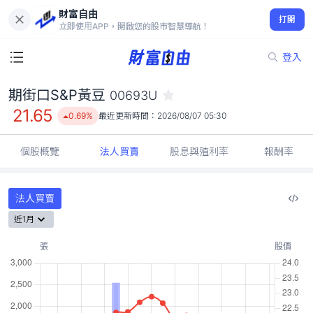
財富自由
期街口S&P黃豆 00693U
打開
21.65
0.69%
立即使用APP，開啟您的股市智慧導航！
登入
期街口S&P黃豆
00693U
21.65
0.69%
最近更新時間：
2026/08/07 05:30
個股概覽
法人買賣
股息與殖利率
報酬率
法人買賣
近1月