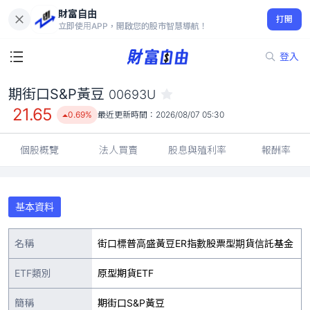
財富自由
期街口S&P黃豆 00693U
打開
21.65
0.69%
立即使用APP，開啟您的股市智慧導航！
登入
期街口S&P黃豆
00693U
21.65
0.69%
最近更新時間：
2026/08/07 05:30
個股概覽
法人買賣
股息與殖利率
報酬率
基本資料
名稱
街口標普高盛黃豆ER指數股票型期貨信託基金
ETF類別
原型期貨ETF
簡稱
期街口S&P黃豆