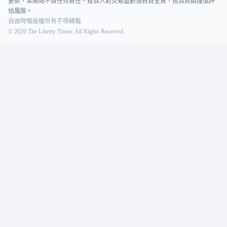
更新，本網站不負任何責任。投資人對交易盈虧須自負全責，投資前請謹慎評
估風險。
自由時報版權所有不得轉載
©
2026
The Liberty Times. All Rights Reserved.