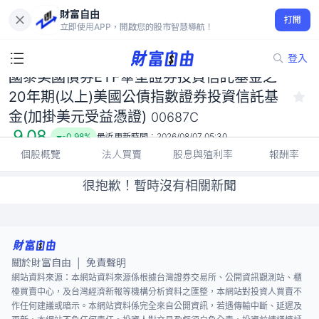
國泰美國債券ETF傘型證券投資信託基金之20年期(以上)美國公債
財富自由
指數證券投資信託基金(加掛美元受益憑證) 00687C
打開
立即使用APP，開啟您的股市智慧導航！
9.08
-0.98%
登入
國泰美國債券ETF傘型證券投資信託基金之
20年期(以上)美國公債指數證券投資信託基
金(加掛美元受益憑證)
00687C
9.08
-0.98%
最近更新時間：
2026/08/07 05:30
個股概覽
法人買賣
股息與殖利率
報酬率
很抱歉！暫時沒有相關新聞
關於財富自由
免責聲明
|
網站資料來源：本網站資料來源係根據台灣證券交易所、公開資訊觀測站、櫃
檯買賣中心，及台灣經濟新報等機構分析資料之匯整，本網站對投資人買賣不
作任何建議或暗示。本網站資料係完全來自公開資訊，若遇傳輸中斷、延遲及