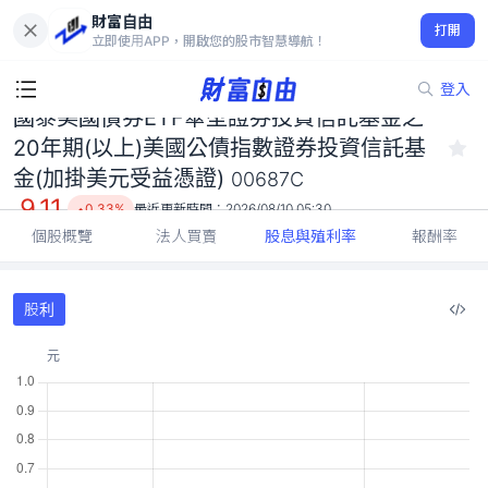
國泰美國債券ETF傘型證券投資信託基金之20年期(以上)美國公債
財富自由
指數證券投資信託基金(加掛美元受益憑證) 00687C
打開
立即使用APP，開啟您的股市智慧導航！
9.11
0.33%
登入
國泰美國債券ETF傘型證券投資信託基金之
20年期(以上)美國公債指數證券投資信託基
金(加掛美元受益憑證)
00687C
9.11
0.33%
最近更新時間：
2026/08/10 05:30
個股概覽
法人買賣
股息與殖利率
報酬率
股利