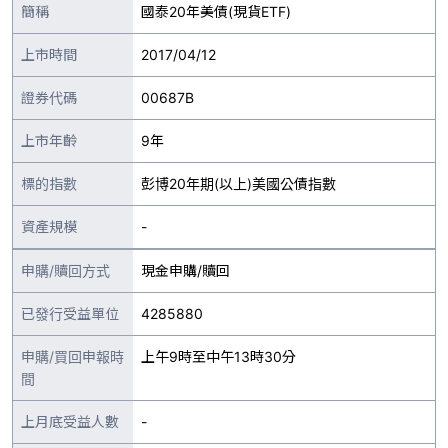
簡稱
國泰20年美債(現貨ETF)
上市時間
2017/04/12
證券代碼
00687B
上市年齡
9年
標的指數
彭博20年期(以上)美國公債指數
資產規模
-
申購/贖回方式
現金申購/贖回
已發行受益單位
4285880
申購/買回申報時
上午9時至中午13時30分
間
上月底受益人數
-