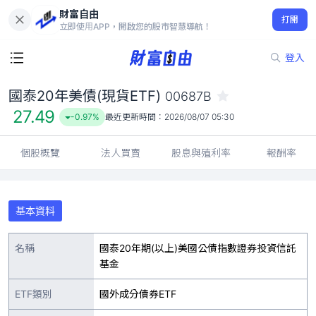
財富自由
國泰20年美債(現貨ETF) 00687B
打開
27.49
-0.97%
立即使用APP，開啟您的股市智慧導航！
登入
國泰20年美債(現貨ETF)
00687B
27.49
-0.97%
最近更新時間：
2026/08/07 05:30
個股概覽
法人買賣
股息與殖利率
報酬率
基本資料
名稱
國泰20年期(以上)美國公債指數證券投資信託
基金
ETF類別
國外成分債券ETF