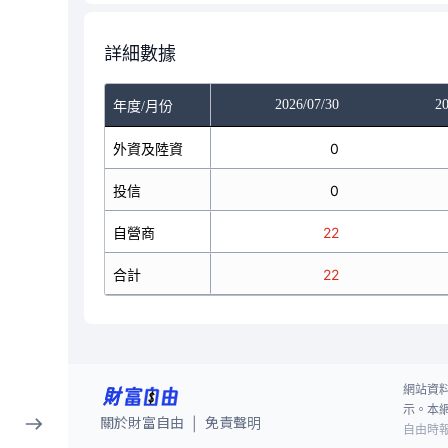
詳細數據
/28
2026/07/29
2026/07/30
20
年度/月份
0
外資及陸資
-18
0
0
投信
0
0
22
自營商
22
22
22
合計
4
22
網站資
示。本
關於財富自由
免責聲明
|
自由時