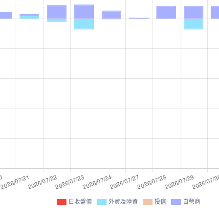
日收盤價
外資及陸資
投信
自營商