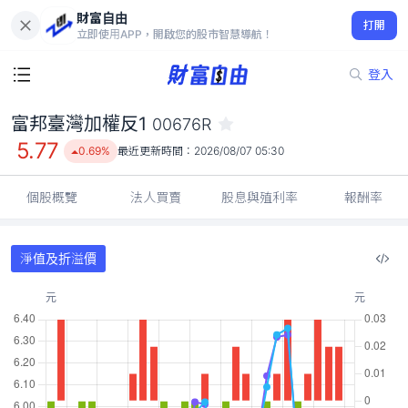
財富自由
富邦臺灣加權反1 00676R
打開
5.77
0.69%
立即使用APP，開啟您的股市智慧導航！
登入
富邦臺灣加權反1
00676R
5.77
0.69%
最近更新時間：
2026/08/07 05:30
個股概覽
法人買賣
股息與殖利率
報酬率
淨值及折溢價