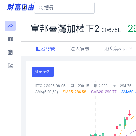
2
富邦臺灣加權正2
00675L
個股概覽
法人買賣
股息與殖利率
歷史分析