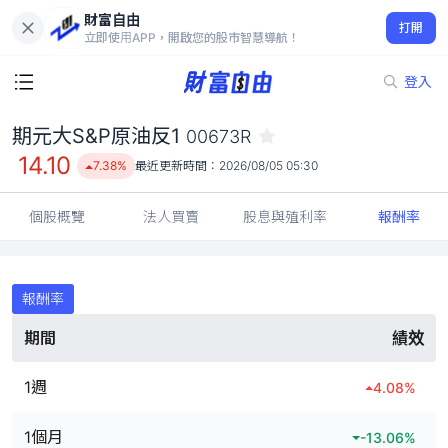
財富自由
期元大S&P原油反1 00673R
打開
14.10
7.38%
立即使用APP，開啟您的股市智慧導航！
登入
期元大S&P原油反1
00673R
14.10
7.38%
最近更新時間：
2026/08/05 05:30
個股概覽
法人買賣
股息與殖利率
報酬率
報酬率
期間
績效
1週
4.08
%
1個月
-13.06
%