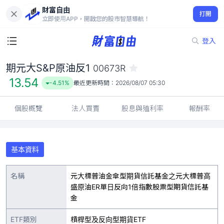
財富自由
期元大S&P原油反1 00673R
打開
13.54
-4.51%
立即使用APP，開啟您的股市智慧導航！
登入
期元大S&P原油反1
00673R
13.54
-4.51%
最近更新時間：
2026/08/07 05:30
個股概覽
法人買賣
股息與殖利率
報酬率
基本資料
名稱
元大標普油金傘型期貨信託基金之元大標普高
盛原油ER單日反向1倍指數股票型期貨信託基
金
ETF類別
槓桿型及反向型期貨ETF