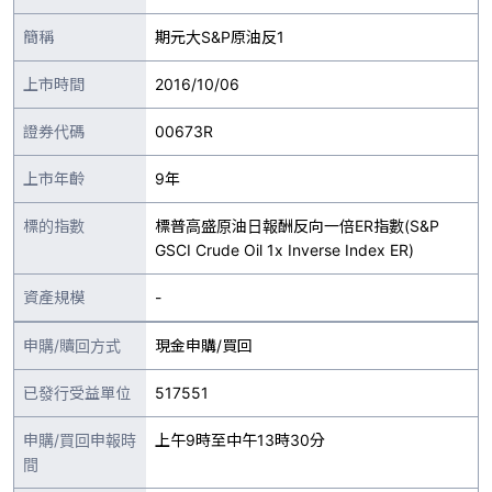
簡稱
期元大S&P原油反1
上市時間
2016/10/06
證券代碼
00673R
上市年齡
9年
標的指數
標普高盛原油日報酬反向一倍ER指數(S&P
GSCI Crude Oil 1x Inverse Index ER)
資產規模
-
申購/贖回方式
現金申購/買回
已發行受益單位
517551
申購/買回申報時
上午9時至中午13時30分
間