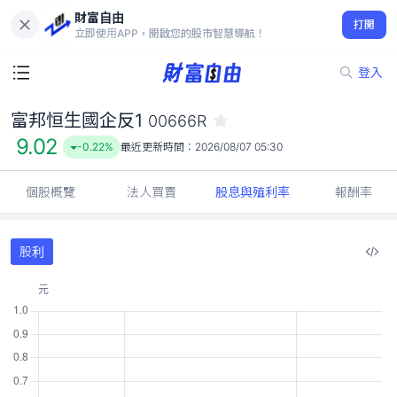
財富自由
富邦恒生國企反1 00666R
打開
9.02
-0.22%
立即使用APP，開啟您的股市智慧導航！
登入
富邦恒生國企反1
00666R
9.02
-0.22%
最近更新時間：
2026/08/07 05:30
個股概覽
法人買賣
股息與殖利率
報酬率
股利