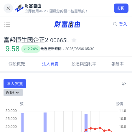
財富自由
富邦恒生國企正2 00665L
打開
9.58
-2.24%
立即使用APP，開啟您的股市智慧導航！
登入
富邦恒生國企正2
00665L
9.58
-2.24%
最近更新時間：
2026/08/06 05:30
個股概覽
法人買賣
股息與殖利率
報酬率
法人買賣
近1月