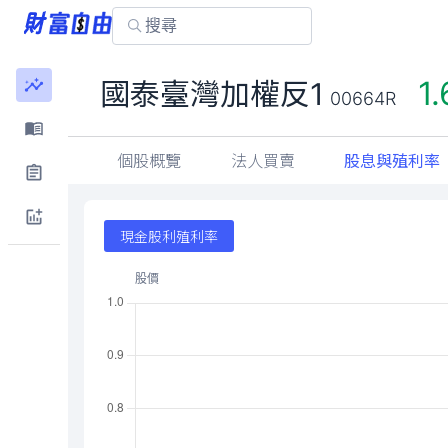
1.
國泰臺灣加權反1
00664R
個股概覽
法人買賣
股息與殖利率
現金股利殖利率