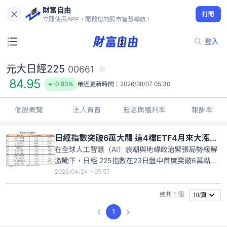
財富自由
元大日經225 00661
打開
84.95
-0.93%
立即使用APP，開啟您的股市智慧導航！
登入
元大日經225
00661
84.95
-0.93%
最近更新時間：
2026/08/07 05:30
個股概覽
法人買賣
股息與殖利率
報酬率
日經指數突破6萬大關 這4檔ETF4月來大漲2位數
在全球人工智慧（AI）浪潮與地緣政治緊張局勢緩解
激勵下，日經 225指數在23日盤中首度突破6萬點大
關，寫下歷史性里程碑，帶動國內日股ETF強勁漲
2026/04/24・05:57
勢。包括台新日本半導體（00951）、中信日本半導
體（00954）、元大日經225（00661）、國泰日經
總共 1 個
10/頁
225（00657）等四檔ETF，今年四月以來皆
1