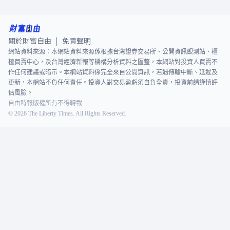
關於財富自由
免責聲明
|
網站資料來源：本網站資料來源係根據台灣證券交易所、公開資訊觀測站、櫃
檯買賣中心，及台灣經濟新報等機構分析資料之匯整，本網站對投資人買賣不
作任何建議或暗示。本網站資料係完全來自公開資訊，若遇傳輸中斷、延遲及
更新，本網站不負任何責任。投資人對交易盈虧須自負全責，投資前請謹慎評
估風險。
自由時報版權所有不得轉載
©
2026
The Liberty Times. All Rights Reserved.