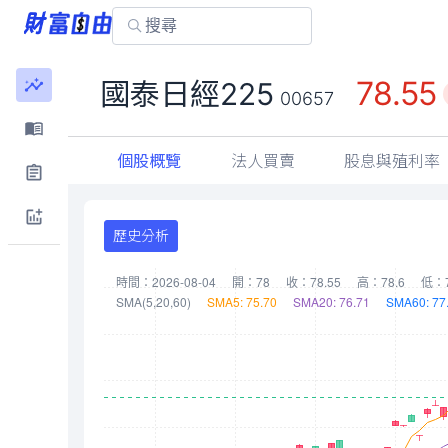
78.55
國泰日經225
00657
個股概覽
法人買賣
股息與殖利率
歷史分析