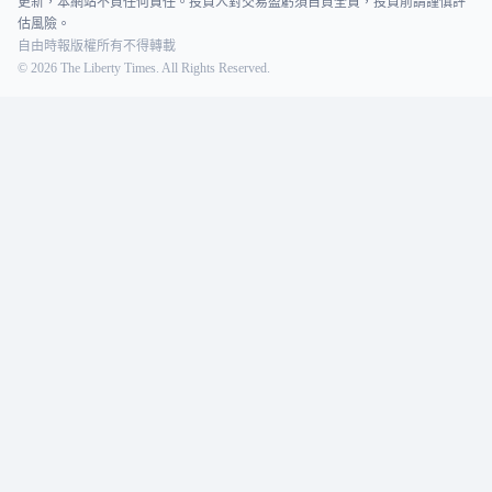
更新，本網站不負任何責任。投資人對交易盈虧須自負全責，投資前請謹慎評
估風險。
自由時報版權所有不得轉載
©
2026
The Liberty Times. All Rights Reserved.