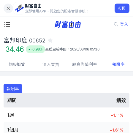
財富自由
富邦印度 00652
打開
34.46
-0.98%
立即使用APP，開啟您的股市智慧導航！
登入
富邦印度
00652
34.46
-0.98%
最近更新時間：
2026/08/06 05:30
個股概覽
法人買賣
股息與殖利率
報酬率
報酬率
期間
績效
1週
1.11
%
1個月
1.61
%