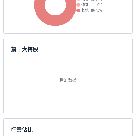
債券
0%
其他
86.43%
前十大持股
暫無數據
行業佔比