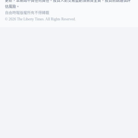
更新，本網站不負任何責任。投資人對交易盈虧須自負全責，投資前請謹慎評
估風險。
自由時報版權所有不得轉載
©
2026
The Liberty Times. All Rights Reserved.