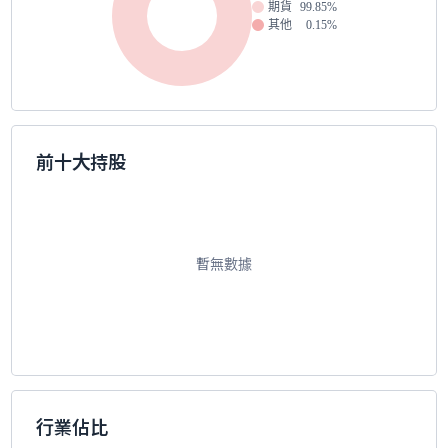
期貨
99.85%
其他
0.15%
前十大持股
暫無數據
行業佔比