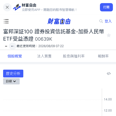
富邦深証100 證券投資信託基金-加掛人民幣 ETF受益憑證
財富自由
00639K
打開
立即使用APP，開啟您的股市智慧導航！
-
登入
富邦深証100 證券投資信託基金-加掛人民幣
ETF受益憑證
00639K
-
-
最近更新時間：
2026/08/09 07:22
個股概覽
法人買賣
股息與殖利率
報酬率
歷史分析
日線