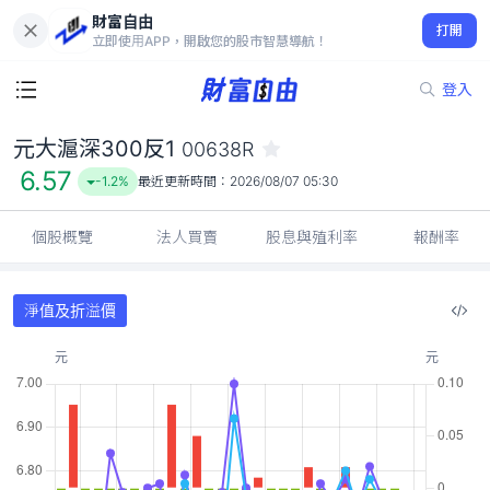
財富自由
元大滬深300反1 00638R
打開
6.57
-1.2%
立即使用APP，開啟您的股市智慧導航！
登入
元大滬深300反1
00638R
6.57
-1.2%
最近更新時間：
2026/08/07 05:30
個股概覽
法人買賣
股息與殖利率
報酬率
淨值及折溢價