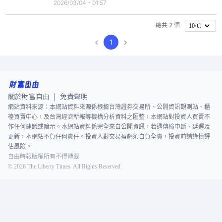
1300點，避險資金湧入元大台灣50反
2026/03/04・01:57
1ETF（00632R），截至9:41分為止，股價上漲0.33
元、暫報14.21元，成交量已近11萬張。雖然不少散
總共 2 個
10/頁
戶大驚「跌破千點」，不過也有投資人淡定「跌一千
1
點又怎麼樣
關於財富自由
免責聲明
|
網站資料來源：本網站資料來源係根據台灣證券交易所、公開資訊觀測站、櫃
檯買賣中心，及台灣經濟新報等機構分析資料之匯整，本網站對投資人買賣不
作任何建議或暗示。本網站資料係完全來自公開資訊，若遇傳輸中斷、延遲及
更新，本網站不負任何責任。投資人對交易盈虧須自負全責，投資前請謹慎評
估風險。
自由時報版權所有不得轉載
©
2026
The Liberty Times. All Rights Reserved.