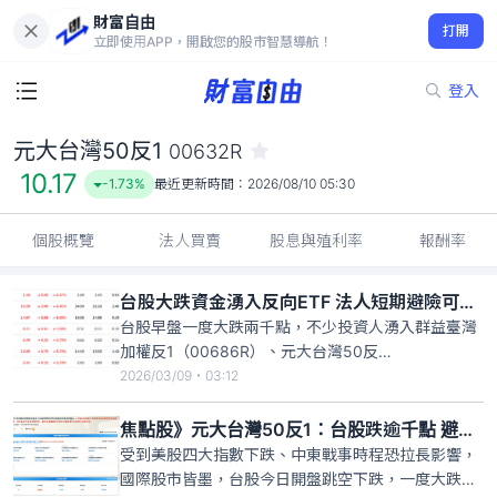
財富自由
元大台灣50反1 00632R
打開
10.17
-1.73%
立即使用APP，開啟您的股市智慧導航！
登入
元大台灣50反1
00632R
10.17
-1.73%
最近更新時間：
2026/08/10 05:30
個股概覽
法人買賣
股息與殖利率
報酬率
台股大跌資金湧入反向ETF 法人短期避險可行、風險高
台股早盤一度大跌兩千點，不少投資人湧入群益臺灣
加權反1（00686R）、元大台灣50反
1（00632R）、國泰臺灣加權反1（R00664）、富
2026/03/09・03:12
邦臺灣加權反1（00676R），法人則提醒，槓桿型
ETF屬於短期避險工具，投資人買進時一定要小心。
焦點股》元大台灣50反1：台股跌逾千點 避險資金進駐
受到美股四大指數下跌、中東戰事時程恐拉長影響，
國際股市皆墨，台股今日開盤跳空下跌，一度大跌逾