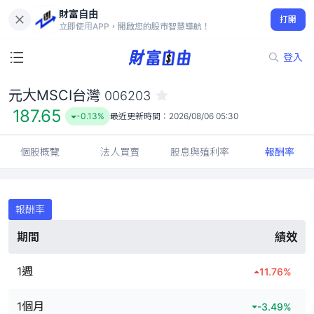
財富自由
元大MSCI台灣 006203
打開
187.65
-0.13%
立即使用APP，開啟您的股市智慧導航！
登入
元大MSCI台灣
006203
187.65
-0.13%
最近更新時間：
2026/08/06 05:30
個股概覽
法人買賣
股息與殖利率
報酬率
報酬率
期間
績效
1週
11.76
%
1個月
-3.49
%