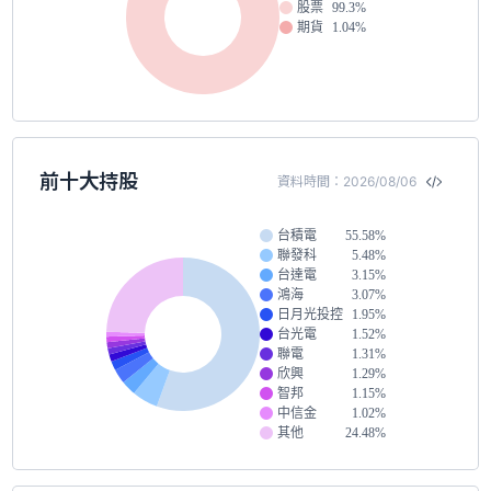
股票
99.3%
期貨
1.04%
前十大持股
資料時間：2026/08/06
台積電
55.58%
聯發科
5.48%
台達電
3.15%
鴻海
3.07%
日月光投控
1.95%
台光電
1.52%
聯電
1.31%
欣興
1.29%
智邦
1.15%
中信金
1.02%
其他
24.48%