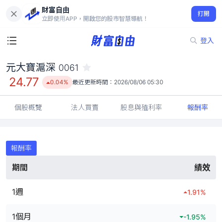
財富自由
元大寶滬深 0061
打開
24.77
0.04%
立即使用APP，開啟您的股市智慧導航！
登入
元大寶滬深
0061
24.77
0.04%
最近更新時間：
2026/08/06 05:30
個股概覽
法人買賣
股息與殖利率
報酬率
報酬率
期間
績效
1週
1.91
%
1個月
-1.95
%