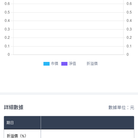
市價
淨值
折溢價
詳細數據
數據單位：元
期日
折溢價（%）