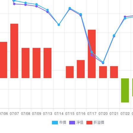
市價
淨值
折溢價