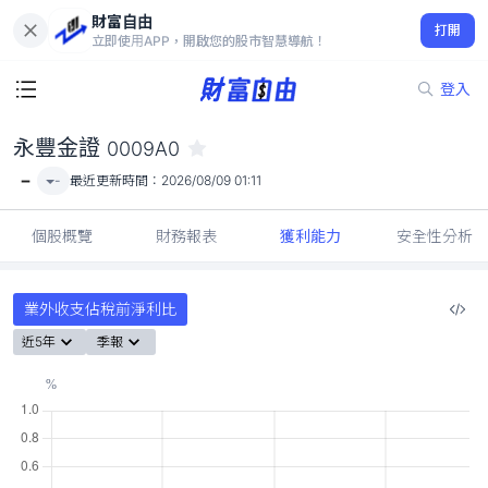
財富自由
永豐金證 0009A0
打開
-
立即使用APP，開啟您的股市智慧導航！
登入
永豐金證
0009A0
-
-
最近更新時間：
2026/08/09 01:11
個股概覽
財務報表
獲利能力
安全性分析
業外收支佔稅前淨利比
近5年
季報