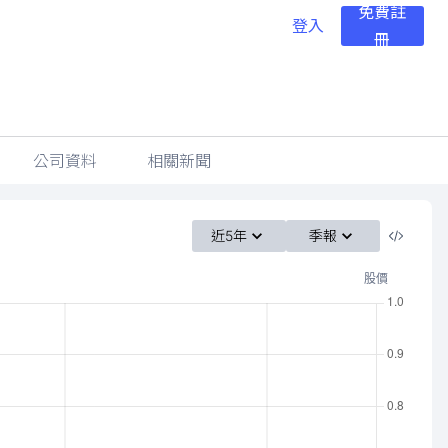
免費註
登入
冊
公司資料
相關新聞
近5年
季報