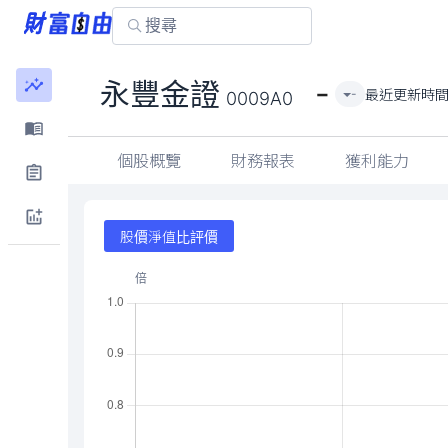
-
永豐金證
最近更新時
-
0009A0
個股概覽
財務報表
獲利能力
股價淨值比評價