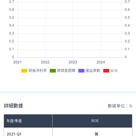
稅後淨利率
總資產週轉
權益乘數
ROE
詳細數據
數據單位：%
ROE
年度/季度
2021-Q1
無