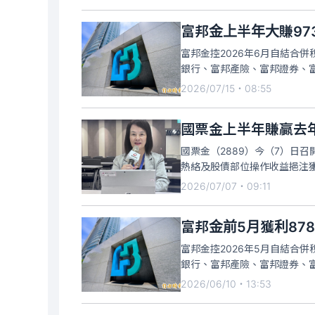
富邦金上半年大賺97
富邦金控2026年6月自結合併
銀行、富邦產險、富邦證券、富
2026/07/15・08:55
國票金上半年賺贏去
國票金（2889）今（7）日
熱絡及股債部位操作收益挹注獲利
2026/07/07・09:11
富邦金前5月獲利87
富邦金控2026年5月自結合併
銀行、富邦產險、富邦證券、
2026/06/10・13:53