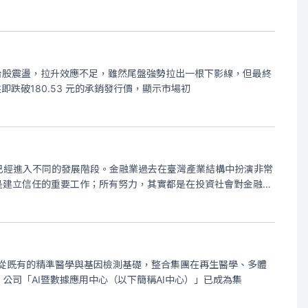
上台股震盪，拉升效應不足，雖然尾盤強勢拉出一根下影線，但最終
跌破180.53 元的承銷發行價，顯示市場初
已經進入不同的發展階段。金融業過去在臺灣產業結構中扮演非常
是建立信任的重要工作；所有努力，其實都是在投資社會對金融業
，從既有的精準醫學與基因檢測基礎，整合集團在再生醫學、多體
公司「AI暨數據應用中心（以下簡稱AI中心）」已成為集