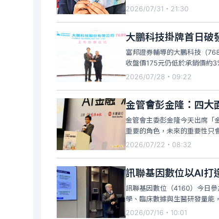
2026/07/31・21:30
大鵬科技掛牌首日破發
富邦證券輔導的大鵬科技（76
收盤價175元仍低於承銷價約3
2026/07/28・09:22
金管會彭金隆：四大
金管會主委彭金隆今天出席「
重要的角色，未來的重要性只
的
2026/07/22・08:32
訊聯基因數位以AI打
訊聯基因數位（4160）今日
學、臨床數據與生醫研發量能，
2026/07/16・10:01