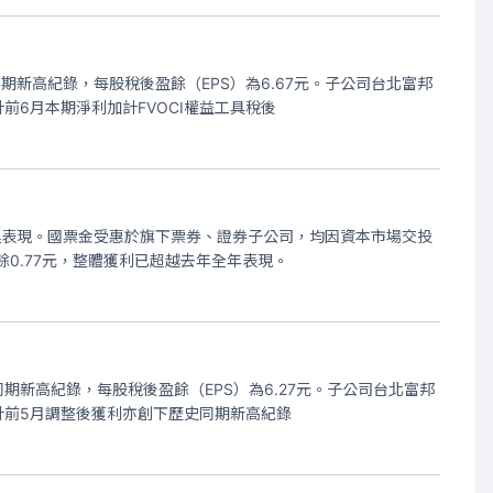
同期新高紀錄，每股稅後盈餘（EPS）為6.67元。子公司台北富邦
6月本期淨利加計FVOCI權益工具稅後
運表現。國票金受惠於旗下票券、證券子公司，均因資本市場交投
盈餘0.77元，整體獲利已超越去年全年表現。
史同期新高紀錄，每股稅後盈餘（EPS）為6.27元。子公司台北富邦
計前5月調整後獲利亦創下歷史同期新高紀錄