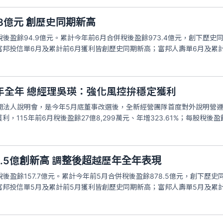
3億元 創歷史同期新高
稅後盈餘94.9億元。累計今年前6月合併稅後盈餘973.4億元，創下歷史
邦投信單6月及累計前6月獲利皆創歷史同期新高；富邦人壽單6月及累計前
年全年 總經理吳瑛：強化風控拚穩定獲利
召開法人說明會，是今年5月底董事改選後，全新經營團隊首度對外說明營
，115年前6月稅後盈餘27億8,299萬元、年增323.61%；每股稅後
8.5億創新高 調整後超越歷年全年表現
稅後盈餘157.7億元。累計今年前5月合併稅後盈餘878.5億元，創下歷
富邦投信單5月及累計前5月獲利皆創歷史同期新高；富邦人壽單5月及累