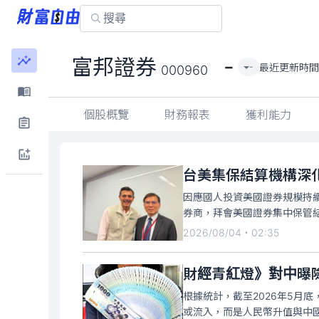
-
富邦證券
最近更新時
-
000960
個股概覽
財務報表
獲利能力
台美集保結算機構深
因應國人投資美國證券規模持
券商，拜會美國證券集中保管結算公
2026/08/04・02:35
財經青紅燈》對中曝
根據統計，截至2026年5月
或流入，而是人民幣升值與中