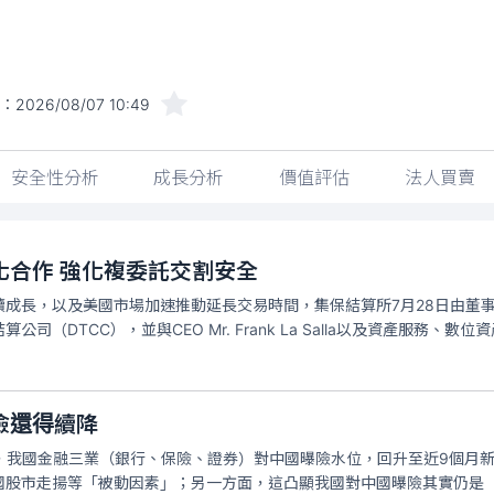
間：
2026/08/07 10:49
安全性分析
成長分析
價值評估
法人買賣
化合作 強化複委託交割安全
續成長，以及美國市場加速推動延長交易時間，集保結算所7月28日由董
司（DTCC），並與CEO Mr. Frank La Salla以及資產服務、
險還得續降
底，我國金融三業（銀行、保險、證券）對中國曝險水位，回升至近9個月
國股市走揚等「被動因素」；另一方面，這凸顯我國對中國曝險其實仍是