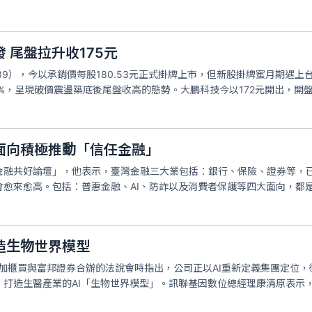
 尾盤拉升收175元
89），今以承銷價每股180.53元正式掛牌上市，但新股掛牌蜜月期遇
%，呈現破價震盪築底後尾盤收高的態勢。大鵬科技今以172元開出，開盤即
面向積極推動「信任金融」
金融共好論壇」，他表示，臺灣金融三大業包括：銀行、保險、證券等，
會愈來愈高。包括：普惠金融、AI、防詐以及消費者保護等四大面向，都
造生物世界模型
參加櫃買與富邦證券合辦的法說會時指出，公司正以AI重新定義集團定位
打造生醫產業的AI「生物世界模型」。訊聯基因數位總經理康清原表示，