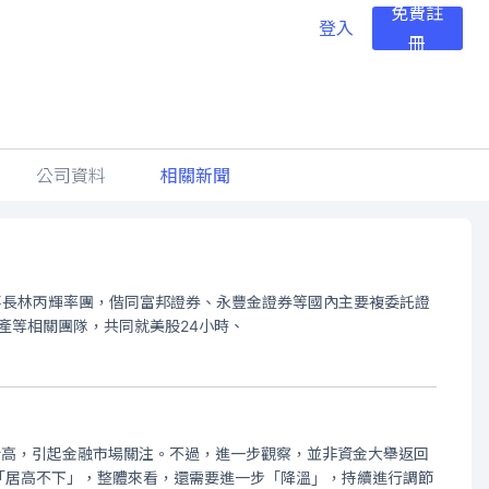
免費註
登入
冊
公司資料
相關新聞
事長林丙輝率團，偕同富邦證券、永豐金證券等國內主要複委託證
數位資產等相關團隊，共同就美股24小時、
新高，引起金融市場關注。不過，進一步觀察，並非資金大舉返回
「居高不下」，整體來看，還需要進一步「降溫」，持續進行調節