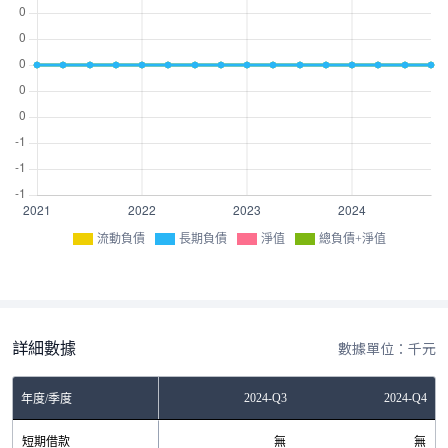
流動負債
長期負債
淨值
總負債+淨值
詳細數據
數據單位：千元
Q1
2024-Q2
2024-Q3
2024-Q4
年度/季度
無
短期借款
無
無
無