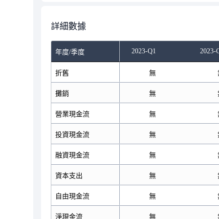
詳細數據
022-Q3
2022-Q4
2023-Q1
2023-
年度/季度
無
折舊
無
無
無
攤銷
無
無
無
營業現金流
無
無
無
投資現金流
無
無
無
融資現金流
無
無
無
資本支出
無
無
無
自由現金流
無
無
無
淨現金流
無
無