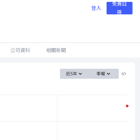
免費註
登入
冊
公司資料
相關新聞
近5年
季報