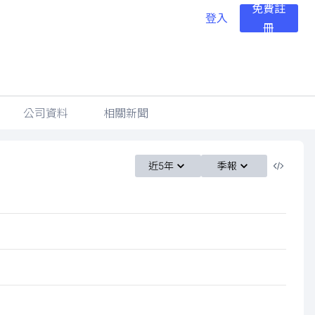
免費註
登入
冊
公司資料
相關新聞
近5年
季報