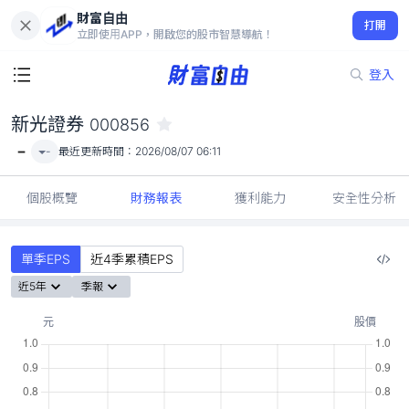
財富自由
新光證券 000856
打開
-
立即使用APP，開啟您的股市智慧導航！
登入
新光證券
000856
-
-
最近更新時間：
2026/08/07 06:11
個股概覽
財務報表
獲利能力
安全性分析
單季EPS
近4季累積EPS
近5年
季報