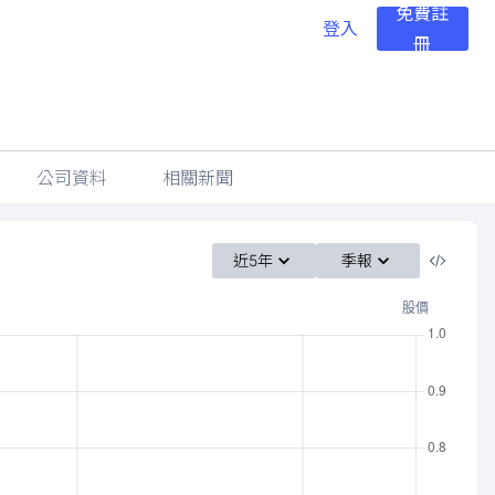
免費註
登入
冊
公司資料
相關新聞
近5年
季報