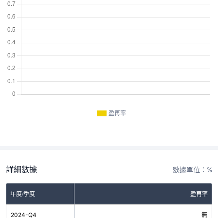
盈再率
詳細數據
數據單位：%
年度/季度
盈再率
2024-Q4
無