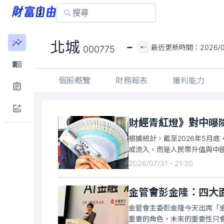
-
北城
最近更新時間：
2026/0
-
000775
個股概覽
財務報表
獲利能力
財經青紅燈》對中曝
根據統計，截至2026年5月
或流入，而是人民幣升值與中
2026/07/31・21:30
金管會彭金隆：四大
金管會主委彭金隆今天出席「
重要的角色，未來的重要性只