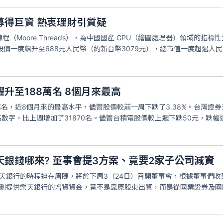
募得巨資 熱衷理財引質疑
（Moore Threads），為中國國產 GPU（繪圖處理器）領域的
中股價一度飆升至688元人民幣（約新台幣3079元），總市值一度超過人民幣
升至188萬名 8個月來最高
萬名，近8個月來的最高水平，儘管股價較前一周下跌了3.38%。台灣證券
數字，比上週增加了31870名。儘管台積電股價較上週下跌50元，跌幅達
銀錢哪來? 董事會提3方案、竟要2家子公司減資
樂天銀行的時程迫在眉睫，將於下周3（24日）召開董事會，根據董事們
規劃提供樂天銀行的增資資金，竟不是靠原股東出資，而是從國票證券及國