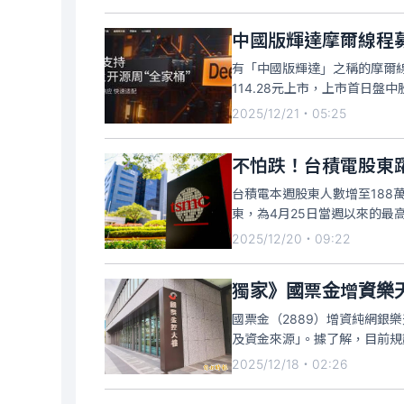
中國版輝達摩爾線程
有「中國版輝達」之稱的摩爾線程
114.28元上市，上市首日盤
2025/12/21・05:25
不怕跌！台積電股東躍
台積電本週股東人數增至188
東，為4月25日當週以來的最高
2025/12/20・09:22
獨家》國票金增資樂天
國票金（2889）增資純網銀
及資金來源｣。據了解，目前
2025/12/18・02:26