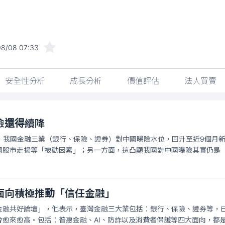
8/08 07:33
安全性分析
成長分析
價值評估
法人買賣
險還得續降
底，我國金融三業（銀行、保險、證券）對中國曝險水位，回升至近9個月
國股市走揚等「被動因素」；另一方面，這凸顯我國對中國曝險其實仍是
面向積極推動「信任金融」
金融共好論壇」，他表示，臺灣金融三大業包括：銀行、保險、證券等，
會愈來愈高。包括：普惠金融、AI、防詐以及消費者保護等四大面向，都