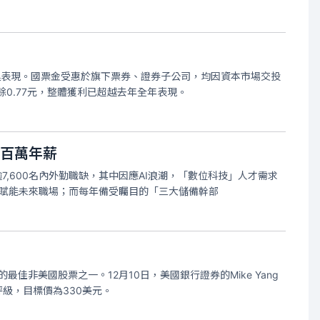
運表現。國票金受惠於旗下票券、證券子公司，均因資本市場交投
盈餘0.77元，整體獲利已超越去年全年表現。
戰百萬年薪
7,600名內外勤職缺，其中因應AI浪潮，「數位科技」人才需求
位賦能未來職場；而每年備受矚目的「三大儲備幹部
最佳非美國股票之一。12月10日，美國銀行證券的Mike Yang
級，目標價為330美元。