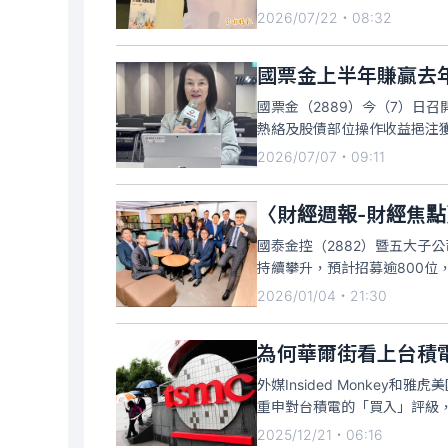
的
2026/07/22・08:32
國票金上半年賺贏去
國票金（2889）今（7）日
熱絡及股債部位操作收益挹注獲利
2026/07/07・09:11
〈財經週報-財經焦點
國泰金控（2882）暨五大子
持續攀升，預計招募逾800位
2026/01/04・21:30
為何華爾街看上台積
外媒Insided Monke
重申對台積電的「買入」評級，
2025/12/21・06:16