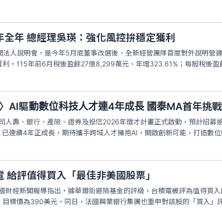
年全年 總經理吳瑛：強化風控拚穩定獲利
召開法人說明會，是今年5月底董事改選後，全新經營團隊首度對外說明營
，115年前6月稅後盈餘27億8,299萬元、年增323.61%；每股稅後
〉AI驅動數位科技人才連4年成長 國泰MA首年挑
公司人壽、銀行、產險、證券及投信2026年徵才計畫正式啟動，預計招募逾
，已連續4年正成長，期待攜手跨域人才擁抱AI，開啟創新可能，打造數
電 給評值得買入「最佳非美國股票」
y和雅虎美國財經新聞報導指出，據華爾街避險基金的評級，台積電被評為值得買入的
目標價為390美元。同日，法國興業銀行集團也重申對該股的「買入」評