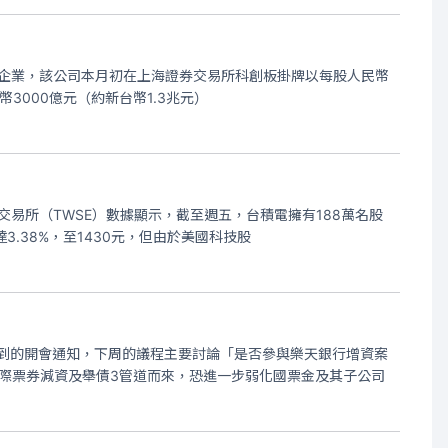
指標性企業，該公司本月初在上海證券交易所科創板掛牌以每股人民幣
3000億元（約新台幣1.3兆元）
交易所（TWSE）數據顯示，截至週五，台積電擁有188萬名股
3.38%，至1430元，但由於美國科技股
收到的開會通知，下周的議程主要討論「是否參與樂天銀行增資案
際票券減資及舉債3管道而來，恐進一步弱化國票金及其子公司