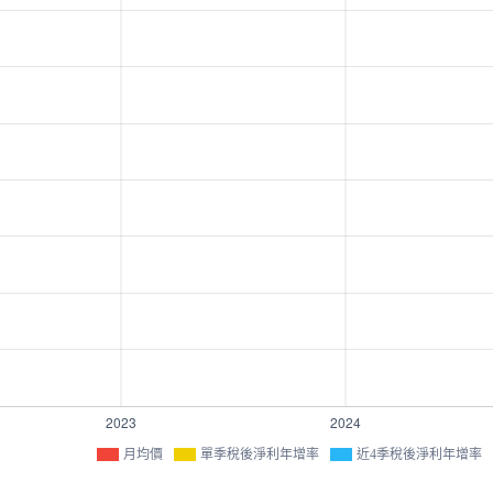
月均價
單季稅後淨利年增率
近4季稅後淨利年增率