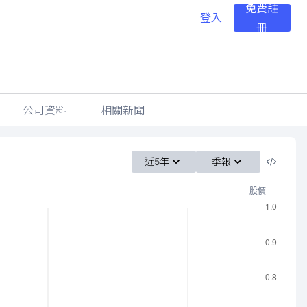
免費註
登入
冊
公司資料
相關新聞
近5年
季報