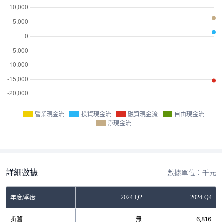
營業現金流
投資現金流
融資現金流
自由現金流
淨現金流
詳細數據
數據單位：千元
Q2
2023-Q4
2024-Q2
2024-Q4
年度/季度
無
折舊
無
無
6,816