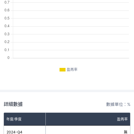
盈再率
詳細數據
數據單位：%
年度/季度
盈再率
2024-Q4
無