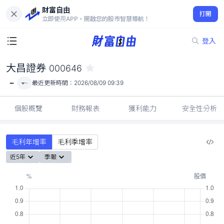
財富自由
大昌證券 000646
打開
-
立即使用APP，開啟您的股市智慧導航！
登入
大昌證券
000646
-
-
最近更新時間：
2026/08/09 09:39
個股概覽
財務報表
獲利能力
安全性分析
毛利年增率
毛利季增率
近5年
季報