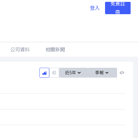
免費註
登入
冊
公司資料
相關新聞
近5年
季報