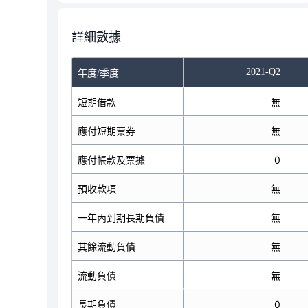
詳細數據
2021-Q2
年度/季度
短期借款
無
應付短期票券
無
應付帳款及票據
0
預收款項
無
一年內到期長期負債
無
其餘流動負債
無
流動負債
無
長期負債
0