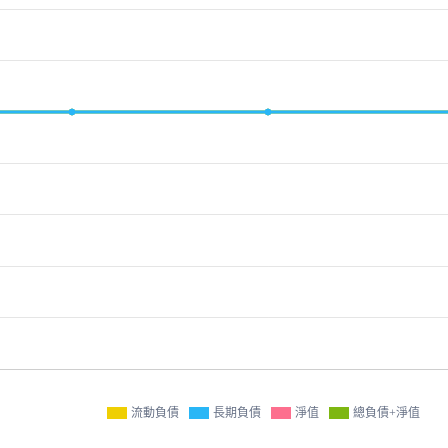
流動負債
長期負債
淨值
總負債+淨值