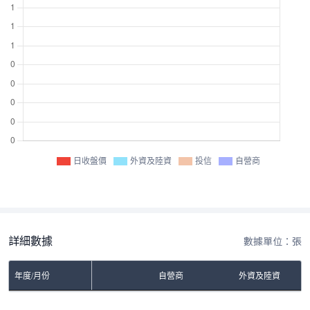
日收盤價
外資及陸資
投信
自營商
詳細數據
數據單位：張
年度/月份
自營商
外資及陸資
No Rows To Show