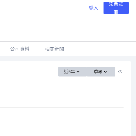
免費註
登入
冊
公司資料
相關新聞
近5年
季報